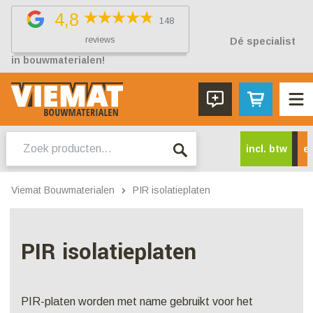
4,8
148
reviews
Dé specialist
in bouwmaterialen!
Zoeken
incl. btw
ex
naar:
Viemat Bouwmaterialen
PIR isolatieplaten
PIR isolatieplaten
PIR-platen worden met name gebruikt voor het