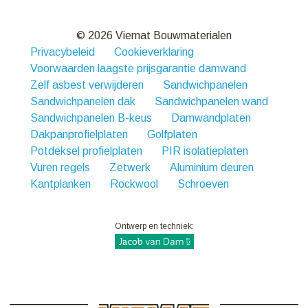
© 2026 Viemat Bouwmaterialen
Privacybeleid
Cookieverklaring
Voorwaarden laagste prijsgarantie damwand
Zelf asbest verwijderen
Sandwichpanelen
Sandwichpanelen dak
Sandwichpanelen wand
Sandwichpanelen B-keus
Damwandplaten
Dakpanprofielplaten
Golfplaten
Potdeksel profielplaten
PIR isolatieplaten
Vuren regels
Zetwerk
Aluminium deuren
Kantplanken
Rockwool
Schroeven
Ontwerp en techniek: