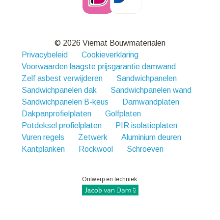
© 2026 Viemat Bouwmaterialen
Privacybeleid
Cookieverklaring
Voorwaarden laagste prijsgarantie damwand
Zelf asbest verwijderen
Sandwichpanelen
Sandwichpanelen dak
Sandwichpanelen wand
Sandwichpanelen B-keus
Damwandplaten
Dakpanprofielplaten
Golfplaten
Potdeksel profielplaten
PIR isolatieplaten
Vuren regels
Zetwerk
Aluminium deuren
Kantplanken
Rockwool
Schroeven
Ontwerp en techniek: