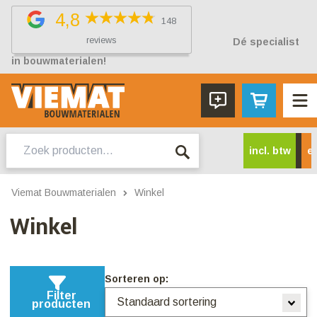
4,8
148
reviews
Dé specialist
in bouwmaterialen!
Zoeken
incl. btw
ex
naar:
Viemat Bouwmaterialen
Winkel
Winkel
Sorteren op:
Filter
producten