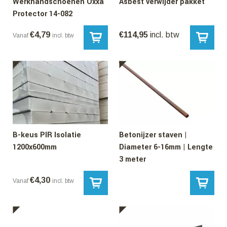
Werkhandschoenen Oxxa
Asbest verwijder pakket
Protector 14-082
€
4,79
€
114,95
incl. btw
Vanaf
incl. btw
B-keus PIR Isolatie
Betonijzer staven |
1200x600mm
Diameter 6-16mm | Lengte
3 meter
€
4,30
Vanaf
incl. btw