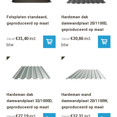
Felsplaten standaard,
Hardeman dak
geproduceerd op maat
damwandplaat 20/1100D,
geproduceerd op maat
€
31,40
incl.
€
30,86
incl.
Vanaf
Vanaf
btw
btw
Hardeman dak
Hardeman wand
damwandplaat 32/1000D,
damwandplaat 20/1100W,
geproduceerd op maat
geproduceerd op maat
€
27,19
incl.
€
32,31
incl.
Vanaf
Vanaf