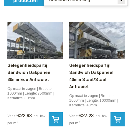
producten
Gelegenheidspartij!
Gelegenheidspartij!
Sandwich Dakpaneel
Sandwich Dakpaneel
30mm Eco Antraciet
40mm Staal/Staal
Antraciet
Op maat te zagen | Breedte:
1000mm | Lengte: 7500mm |
Op maat te zagen | Breedte:
Kerndikte: 30mm
1000mm | Lengte: 10000mm |
Kerndikte: 40mm
€
22,93
€
27,23
Vanaf
incl. btw
Vanaf
incl. btw
2
2
per m
per m