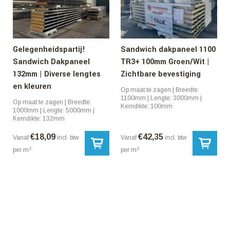
Gelegenheidspartij!
Sandwich dakpaneel 1100
Sandwich Dakpaneel
TR3+ 100mm Groen/Wit |
132mm | Diverse lengtes
Zichtbare bevestiging
en kleuren
Op maat te zagen | Breedte:
1100mm | Lengte: 3000mm |
Op maat te zagen | Breedte:
Kerndikte: 100mm
1000mm | Lengte: 5000mm |
Kerndikte: 132mm
€
18,09
€
42,35
Vanaf
incl. btw
Vanaf
incl. btw
2
2
per m
per m