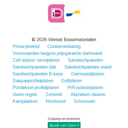
© 2026 Viemat Bouwmaterialen
Privacybeleid
Cookieverklaring
Voorwaarden laagste prijsgarantie damwand
Zelf asbest verwijderen
Sandwichpanelen
Sandwichpanelen dak
Sandwichpanelen wand
Sandwichpanelen B-keus
Damwandplaten
Dakpanprofielplaten
Golfplaten
Potdeksel profielplaten
PIR isolatieplaten
Vuren regels
Zetwerk
Aluminium deuren
Kantplanken
Rockwool
Schroeven
Ontwerp en techniek: