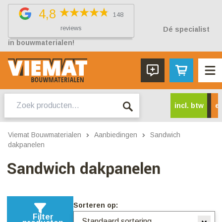
4,8
148
reviews
Dé specialist
in bouwmaterialen!
Zoeken
incl. btw
ex
naar:
Viemat Bouwmaterialen
Aanbiedingen
Sandwich
dakpanelen
Sandwich dakpanelen
Sorteren op:
Filter