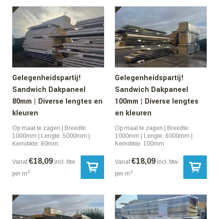
Gelegenheidspartij!
Gelegenheidspartij!
Sandwich Dakpaneel
Sandwich Dakpaneel
80mm | Diverse lengtes en
100mm | Diverse lengtes
kleuren
en kleuren
Op maat te zagen | Breedte:
Op maat te zagen | Breedte:
1000mm | Lengte: 5000mm |
1000mm | Lengte: 6000mm |
Kerndikte: 80mm
Kerndikte: 100mm
€
18,09
€
18,09
Vanaf
incl. btw
Vanaf
incl. btw
2
2
per m
per m