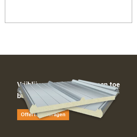
Vrijblijvend weten waar u aan toe
bent…
Offerte aanvragen