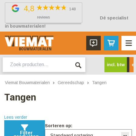
4,8
148
reviews
Dé specialist
in bouwmaterialen!
Zoeken
incl. btw
ex
naar:
Viemat Bouwmaterialen
Gereedschap
Tangen
Tangen
Lees verder
Sorteren op:
Filter