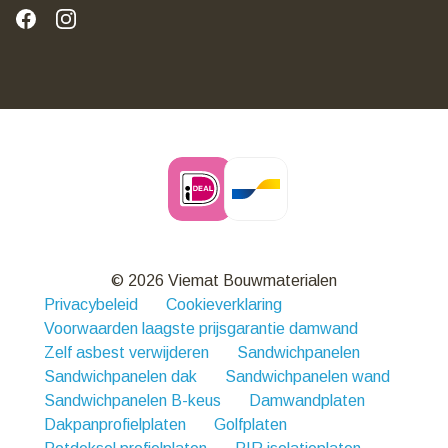
© 2026 Viemat Bouwmaterialen
Privacybeleid
Cookieverklaring
Voorwaarden laagste prijsgarantie damwand
Zelf asbest verwijderen
Sandwichpanelen
Sandwichpanelen dak
Sandwichpanelen wand
Sandwichpanelen B-keus
Damwandplaten
Dakpanprofielplaten
Golfplaten