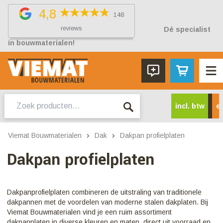
4,8
148
reviews
Dé specialist
in bouwmaterialen!
Zoeken
incl. btw
ex
naar:
Viemat Bouwmaterialen
Dak
Dakpan profielplaten
Dakpan profielplaten
Dakpanprofielplaten combineren de uitstraling van traditionele
dakpannen met de voordelen van moderne stalen dakplaten. Bij
Viemat Bouwmaterialen vind je een ruim assortiment
dakpanplaten in diverse kleuren en maten, direct uit voorraad en