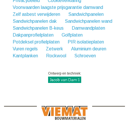
Privacybeleid
Cookieverklaring
Voorwaarden laagste prijsgarantie damwand
Zelf asbest verwijderen
Sandwichpanelen
Sandwichpanelen dak
Sandwichpanelen wand
Sandwichpanelen B-keus
Damwandplaten
Dakpanprofielplaten
Golfplaten
Potdeksel profielplaten
PIR isolatieplaten
Vuren regels
Zetwerk
Aluminium deuren
Kantplanken
Rockwool
Schroeven
Ontwerp en techniek: