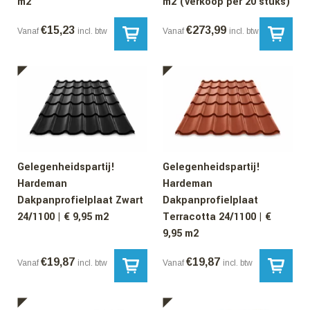
m2
m2 (verkoop per 20 stuks)
€
15,23
€
273,99
Vanaf
incl. btw
Vanaf
incl. btw
Gelegenheidspartij!
Gelegenheidspartij!
Hardeman
Hardeman
Dakpanprofielplaat Zwart
Dakpanprofielplaat
24/1100 | € 9,95 m2
Terracotta 24/1100 | €
9,95 m2
€
19,87
€
19,87
Vanaf
incl. btw
Vanaf
incl. btw