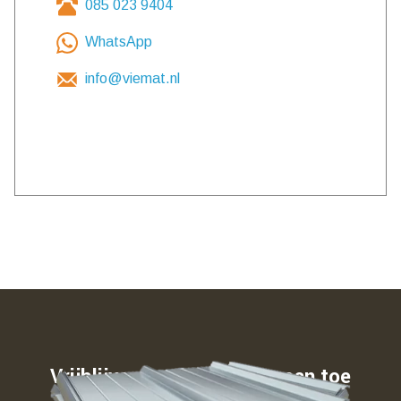
085 023 9404
WhatsApp
info@viemat.nl
Vrijblijvend weten waar u aan toe