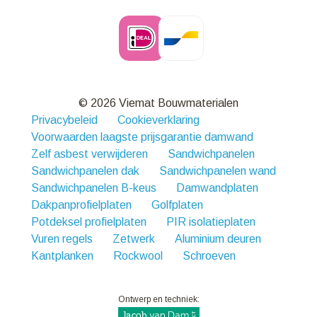
© 2026 Viemat Bouwmaterialen
Privacybeleid
Cookieverklaring
Voorwaarden laagste prijsgarantie damwand
Zelf asbest verwijderen
Sandwichpanelen
Sandwichpanelen dak
Sandwichpanelen wand
Sandwichpanelen B-keus
Damwandplaten
Dakpanprofielplaten
Golfplaten
Potdeksel profielplaten
PIR isolatieplaten
Vuren regels
Zetwerk
Aluminium deuren
Kantplanken
Rockwool
Schroeven
Ontwerp en techniek: