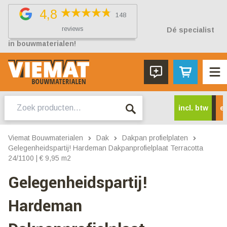
4,8
148
reviews
Dé specialist
in bouwmaterialen!
Zoeken
incl. btw
ex
naar:
Viemat Bouwmaterialen
Dak
Dakpan profielplaten
Gelegenheidspartij! Hardeman Dakpanprofielplaat Terracotta
24/1100 | € 9,95 m2
Gelegenheidspartij!
Hardeman