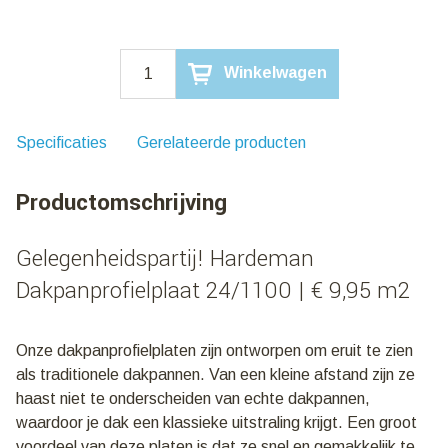
Gelegenheidspartij!
Winkelwagen
Hardeman
Dakpanprofielplaat
Terracotta
24/1100
Specificaties
Gerelateerde producten
|
€
Productomschrijving
9,95
m2
aantal
Gelegenheidspartij! Hardeman
Dakpanprofielplaat 24/1100 | € 9,95 m2
Onze dakpanprofielplaten zijn ontworpen om eruit te zien
als traditionele dakpannen. Van een kleine afstand zijn ze
haast niet te onderscheiden van echte dakpannen,
waardoor je dak een klassieke uitstraling krijgt. Een groot
voordeel van deze platen is dat ze snel en gemakkelijk te