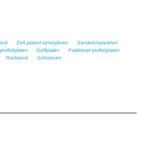
wand
Zelf asbest verwijderen
Sandwichpanelen
rofielplaten
Golfplaten
Potdeksel profielplaten
Rockwool
Schroeven