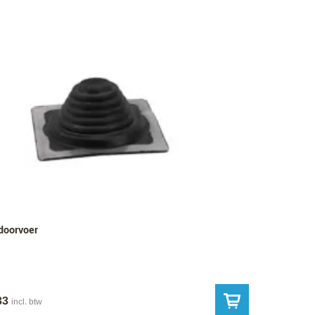
oorvoer
33
incl. btw