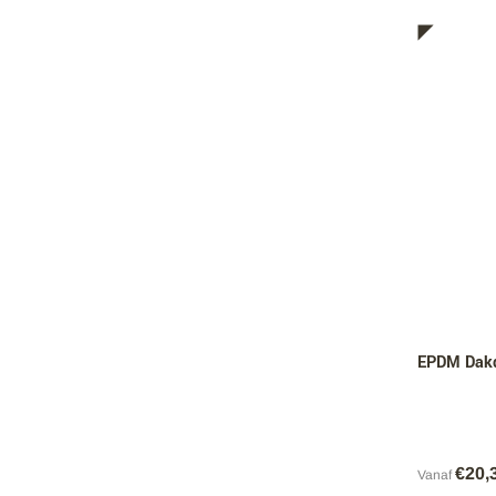
EPDM Dakd
€
20,
Vanaf