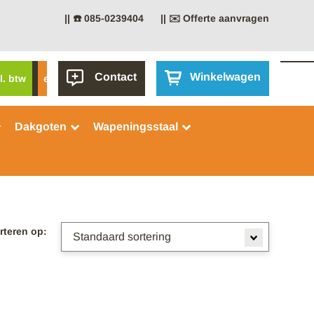
|| ☎️ 085-0239404
|| ✉️ Offerte aanvragen
Contact
Winkelwagen
l. btw
excl. btw
Dakgoten
Wapeningsstaal
rteren op: