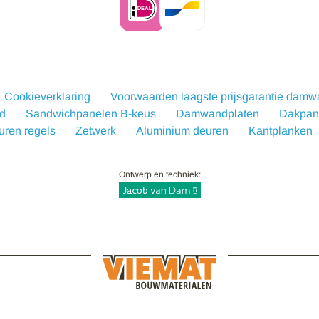
Cookieverklaring
Voorwaarden laagste prijsgarantie dam
d
Sandwichpanelen B-keus
Damwandplaten
Dakpanp
uren regels
Zetwerk
Aluminium deuren
Kantplanken
Ontwerp en techniek: