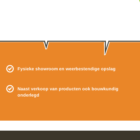
Fysieke showroom en weerbestendige opslag
Naast verkoop van producten ook bouwkundig
onderlegd