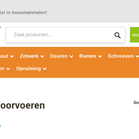
ist in bouwmaterialen!
Zoeken
inc
naar:
out
Zetwerk
Deuren
Ramen
Schroeven
en
Opruiming
oorvoeren
So
r