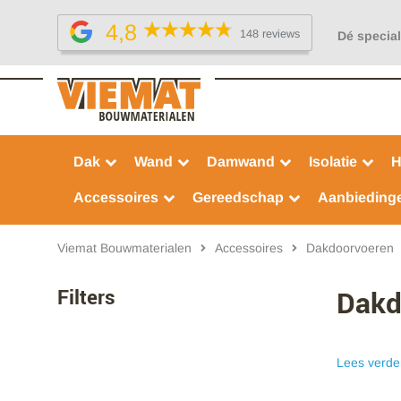
4,8
148 reviews
Dé special
Dak
Wand
Damwand
Isolatie
H
Accessoires
Gereedschap
Aanbieding
Viemat Bouwmaterialen
Accessoires
Dakdoorvoeren
Filters
Dakd
Lees verde