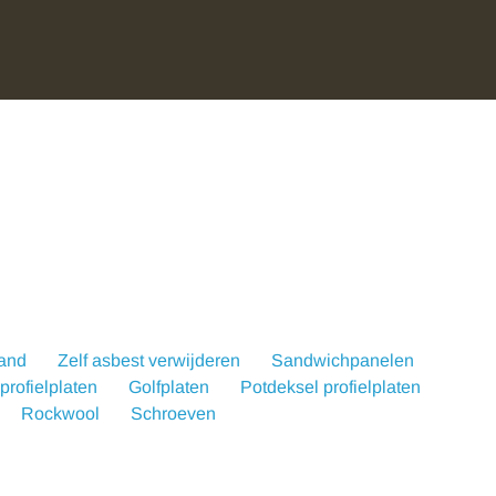
wand
Zelf asbest verwijderen
Sandwichpanelen
rofielplaten
Golfplaten
Potdeksel profielplaten
Rockwool
Schroeven