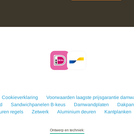
Cookieverklaring
Voorwaarden laagste prijsgarantie dam
d
Sandwichpanelen B-keus
Damwandplaten
Dakpanp
uren regels
Zetwerk
Aluminium deuren
Kantplanken
Ontwerp en techniek: