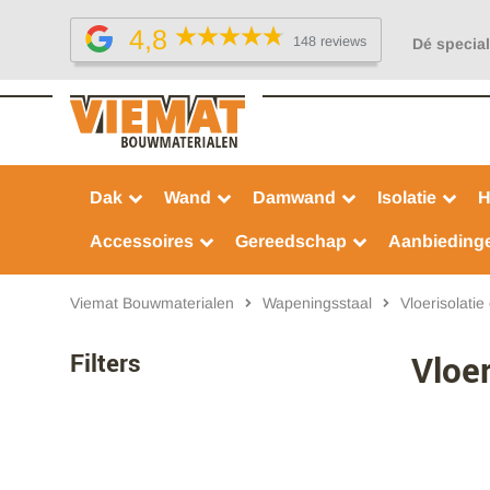
4,8
148 reviews
Dé special
Dak
Wand
Damwand
Isolatie
H
Accessoires
Gereedschap
Aanbieding
Viemat Bouwmaterialen
Wapeningsstaal
Vloerisolatie
Filters
Vloer