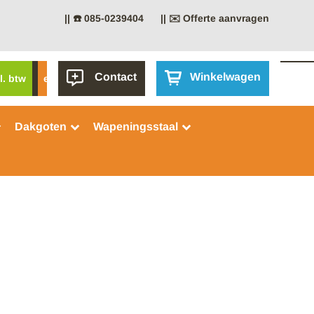
|| ☎️ 085-0239404
|| ✉️ Offerte aanvragen
Contact
Winkelwagen
l. btw
excl. btw
Dakgoten
Wapeningsstaal