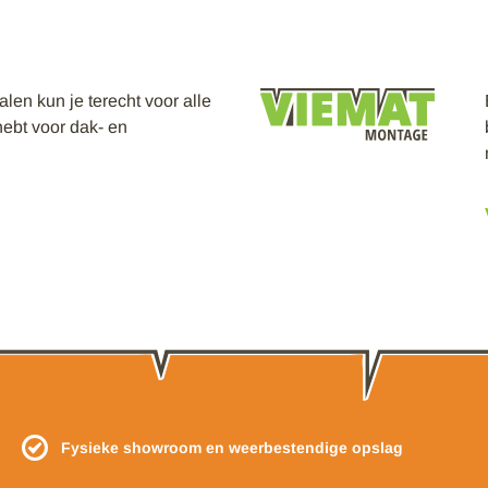
en kun je terecht voor alle
hebt voor dak- en
Fysieke showroom en weerbestendige opslag