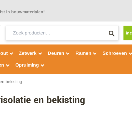
ist in bouwmaterialen!
Zoeken
inc
naar:
out
Zetwerk
Deuren
Ramen
Schroeven
en
Opruiming
 en bekisting
isolatie en bekisting