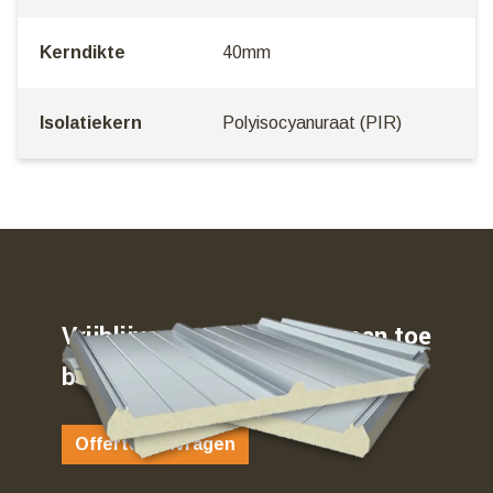
Kerndikte
40mm
Isolatiekern
Polyisocyanuraat (PIR)
Vrijblijvend weten waar u aan toe
bent…
Offerte aanvragen