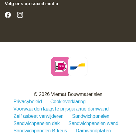
Volg ons op social media
© 2026 Viemat Bouwmaterialen
Privacybeleid
Cookieverklaring
Voorwaarden laagste prijsgarantie damwand
Zelf asbest verwijderen
Sandwichpanelen
Sandwichpanelen dak
Sandwichpanelen wand
Sandwichpanelen B-keus
Damwandplaten