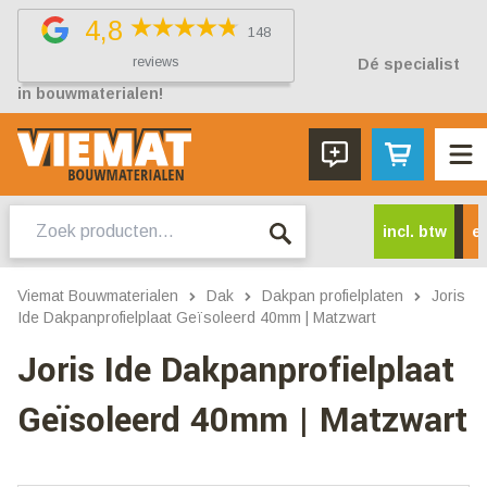
4,8
148
reviews
Dé specialist
in bouwmaterialen!
Zoeken
incl. btw
ex
naar:
Viemat Bouwmaterialen
Dak
Dakpan profielplaten
Joris
Ide Dakpanprofielplaat Geïsoleerd 40mm | Matzwart
Joris Ide Dakpanprofielplaat
Geïsoleerd 40mm | Matzwart