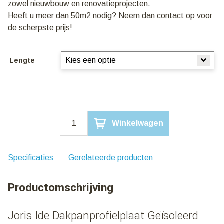
zowel nieuwbouw en renovatieprojecten.
Heeft u meer dan 50m2 nodig? Neem dan contact op voor
de scherpste prijs!
Lengte
Joris
Winkelwagen
Ide
Dakpanprofielplaat
Geïsoleerd
40mm
Specificaties
Gerelateerde producten
|
Matzwart
Productomschrijving
aantal
Joris Ide Dakpanprofielplaat Geïsoleerd