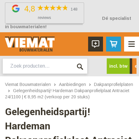
4,8
148
reviews
Dé specialist
in bouwmaterialen!
Zoeken
incl. btw
ex
naar:
Viemat Bouwmaterialen
Aanbiedingen
Dakpanprofielplaten
Gelegenheidspartij! Hardeman Dakpanprofielplaat Antraciet
24/1100 | € 8,95 m2 (verkoop per 20 stuks)
Gelegenheidspartij!
Hardeman