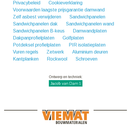
Privacybeleid
Cookieverklaring
Voorwaarden laagste prijsgarantie damwand
Zelf asbest verwijderen
Sandwichpanelen
Sandwichpanelen dak
Sandwichpanelen wand
Sandwichpanelen B-keus
Damwandplaten
Dakpanprofielplaten
Golfplaten
Potdeksel profielplaten
PIR isolatieplaten
Vuren regels
Zetwerk
Aluminium deuren
Kantplanken
Rockwool
Schroeven
Ontwerp en techniek: