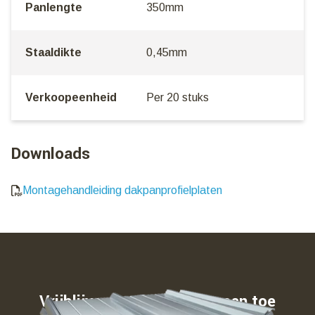
Panlengte
350mm
Staaldikte
0,45mm
Verkoopeenheid
Per 20 stuks
Downloads
Montagehandleiding dakpanprofielplaten
Vrijblijvend weten waar u aan toe