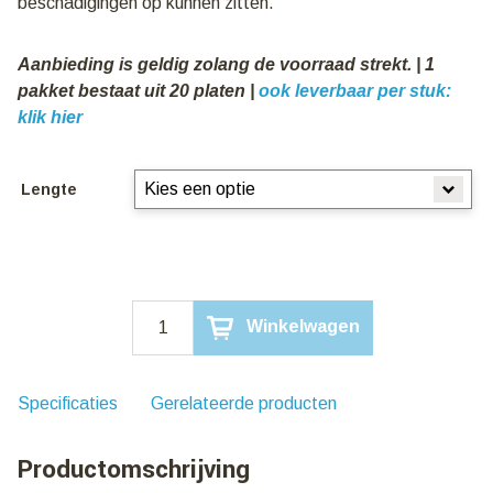
beschadigingen op kunnen zitten.
Aanbieding is geldig zolang de voorraad strekt. | 1
pakket bestaat uit 20 platen |
ook leverbaar per stuk:
klik hier
Lengte
Gelegenheidspartij!
Winkelwagen
Hardeman
Dakpanprofielplaat
Antraciet
24/1100
Specificaties
Gerelateerde producten
|
€
Productomschrijving
8,95
m2