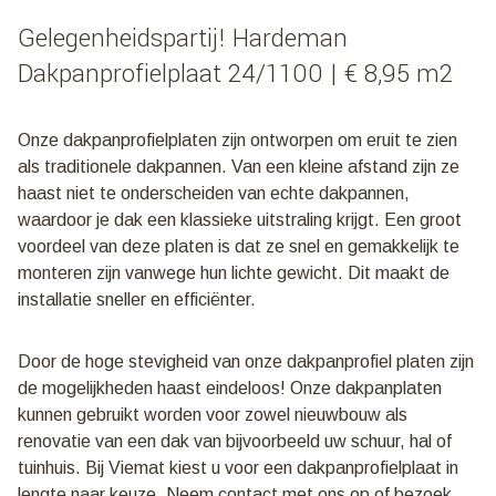
(verkoop
Gelegenheidspartij! Hardeman
per
20
Dakpanprofielplaat 24/1100 | € 8,95 m2
stuks)
aantal
Onze dakpanprofielplaten zijn ontworpen om eruit te zien
als traditionele dakpannen. Van een kleine afstand zijn ze
haast niet te onderscheiden van echte dakpannen,
waardoor je dak een klassieke uitstraling krijgt. Een groot
voordeel van deze platen is dat ze snel en gemakkelijk te
monteren zijn vanwege hun lichte gewicht. Dit maakt de
installatie sneller en efficiënter.
Door de hoge stevigheid van onze dakpanprofiel platen zijn
de mogelijkheden haast eindeloos! Onze dakpanplaten
kunnen gebruikt worden voor zowel nieuwbouw als
renovatie van een dak van bijvoorbeeld uw schuur, hal of
tuinhuis. Bij Viemat kiest u voor een dakpanprofielplaat in
lengte naar keuze. Neem contact met ons op of bezoek