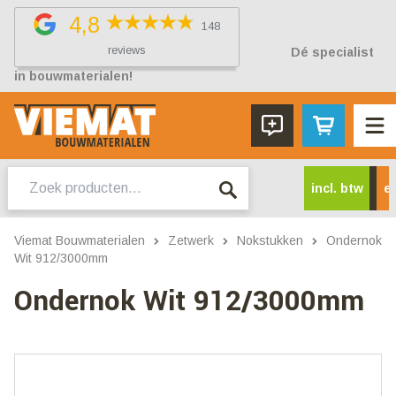
4,8
148
reviews
Dé specialist
in bouwmaterialen!
Zoeken
incl. btw
ex
naar:
Viemat Bouwmaterialen
Zetwerk
Nokstukken
Ondernok
Wit 912/3000mm
Ondernok Wit 912/3000mm