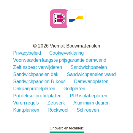
© 2026 Viemat Bouwmaterialen
Privacybeleid
Cookieverklaring
Voorwaarden laagste prijsgarantie damwand
Zelf asbest verwijderen
Sandwichpanelen
Sandwichpanelen dak
Sandwichpanelen wand
Sandwichpanelen B-keus
Damwandplaten
Dakpanprofielplaten
Golfplaten
Potdeksel profielplaten
PIR isolatieplaten
Vuren regels
Zetwerk
Aluminium deuren
Kantplanken
Rockwool
Schroeven
Ontwerp en techniek: