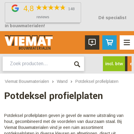
4,8
148
reviews
Dé specialist
in bouwmaterialen!
Zoeken
incl. btw
ex
naar:
Viemat Bouwmaterialen
Wand
Potdeksel profielplaten
Potdeksel profielplaten
Potdeksel profielplaten geven je gevel de warme uitstraling van
hout, gecombineerd met de voordelen van duurzaam staal. Bij
Viemat Bouwmaterialen vind je een ruim assortiment
potdekselplaten in diverse kleuren en afmetingen, direct uit