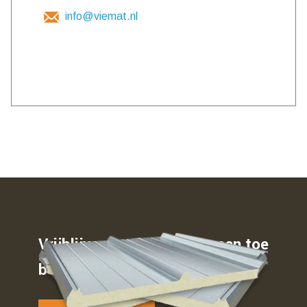
info@viemat.nl
Vrijblijvend weten waar u aan toe
bent…