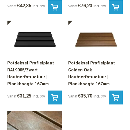
€
42,35
€
76,23
Vanaf
incl. btw
Vanaf
incl. btw
Potdeksel Profielplaat
Potdeksel Profielplaat
RAL9005/Zwart
Golden Oak
Houtnerfstructuur |
Houtnerfstructuur |
Plankhoogte 167mm
Plankhoogte 167mm
€
31,25
€
35,70
Vanaf
incl. btw
Vanaf
incl. btw