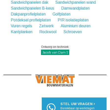
Sandwichpanelen dak
Sandwichpanelen wand
Sandwichpanelen B-keus
Damwandplaten
Dakpanprofielplaten
Golfplaten
Potdeksel profielplaten
PIR isolatieplaten
Vuren regels
Zetwerk
Aluminium deuren
Kantplanken
Rockwool
Schroeven
Ontwerp en techniek:
STEL UW VRAGEN
Bereikbaar op werkdagen