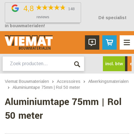
4,8
148
reviews
Dé specialist
in bouwmaterialen!
Zoeken
incl. btw
ex
naar:
Viemat Bouwmaterialen
Accessoires
Afwerkingsmaterialen
Aluminiumtape 75mm | Rol 50 meter
Aluminiumtape 75mm | Rol
50 meter