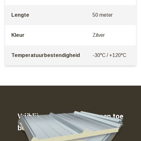
Lengte
50 meter
Kleur
Zilver
Temperatuurbestendigheid
-30°C / +120°C
Vrijblijvend weten waar u aan toe
bent…