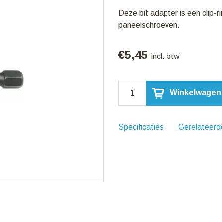
Deze bit adapter is een clip-
paneelschroeven.
€
5,45
incl. btw
Bit
Winkelwagen
Adapter
8mm
aantal
Specificaties
Gerelateerd