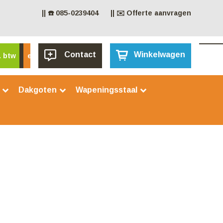
|| ☎️ 085-0239404
|| ✉️ Offerte aanvragen
Contact
Winkelwagen
. btw
excl. btw
n
Dakgoten
Wapeningsstaal