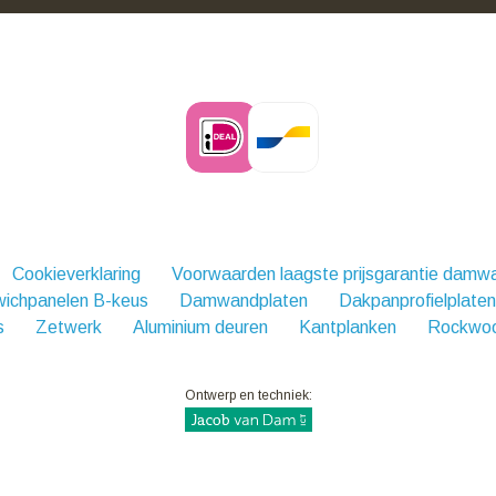
Cookieverklaring
Voorwaarden laagste prijsgarantie damw
ichpanelen B-keus
Damwandplaten
Dakpanprofielplaten
s
Zetwerk
Aluminium deuren
Kantplanken
Rockwoo
Ontwerp en techniek: