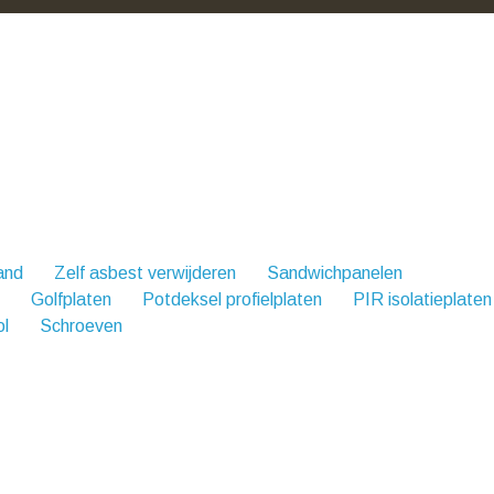
and
Zelf asbest verwijderen
Sandwichpanelen
Golfplaten
Potdeksel profielplaten
PIR isolatieplaten
l
Schroeven