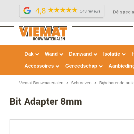
4,8
148 reviews
Dé special
Dak
Wand
Damwand
Isolatie
Accessoires
Gereedschap
Aanbiedin
Viemat Bouwmaterialen
Schroeven
Bijbehorende arti
Bit Adapter 8mm