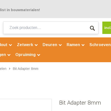
ist in bouwmaterialen!
Zoeken
incl
naar:
Hout
Zetwerk
Deuren
Ramen
Schroeve
gen
Opruiming
kelen
Bit Adapter 8mm
Bit Adapter 8mm