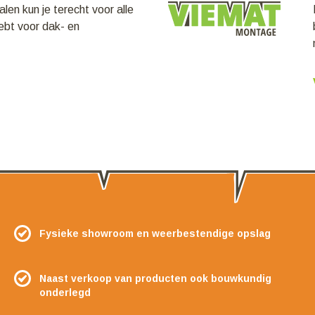
en kun je terecht voor alle
hebt voor dak- en
Fysieke showroom en weerbestendige opslag
Naast verkoop van producten ook bouwkundig
onderlegd