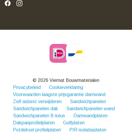
© 2026 Viemat Bouwmaterialen
Privacybeleid
Cookieverklaring
Voorwaarden laagste prijsgarantie damwand
Zelf asbest verwijderen
Sandwichpanelen
Sandwichpanelen dak
Sandwichpanelen wand
Sandwichpanelen B-keus
Damwandplaten
Dakpanprofielplaten
Golfplaten
Potdeksel profielplaten
PIR isolatieplaten