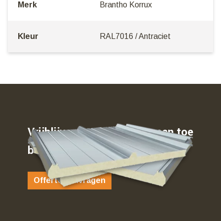
Merk
Brantho Korrux
Kleur
RAL7016 / Antraciet
Vrijblijvend weten waar u aan toe
bent…
Offerte aanvragen