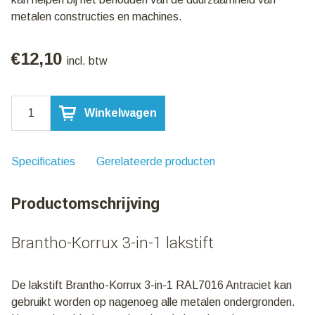
metalen constructies en machines.
€
12,10
incl. btw
Brantho-
Winkelwagen
Korrux
3-
in-
1
Specificaties
Gerelateerde producten
Lakstift
|
Productomschrijving
RAL7016
Antraciet
aantal
Brantho-Korrux 3-in-1 lakstift
De lakstift Brantho-Korrux 3-in-1 RAL7016 Antraciet kan
gebruikt worden op nagenoeg alle metalen ondergronden.