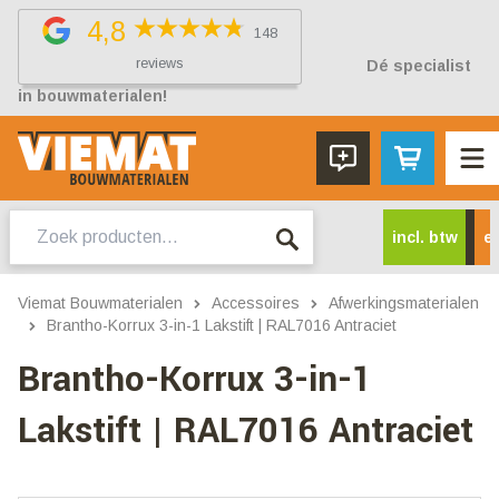
4,8
148
reviews
Dé specialist
in bouwmaterialen!
Zoeken
incl. btw
ex
naar:
Viemat Bouwmaterialen
Accessoires
Afwerkingsmaterialen
Brantho-Korrux 3-in-1 Lakstift | RAL7016 Antraciet
Brantho-Korrux 3-in-1
Lakstift | RAL7016 Antraciet