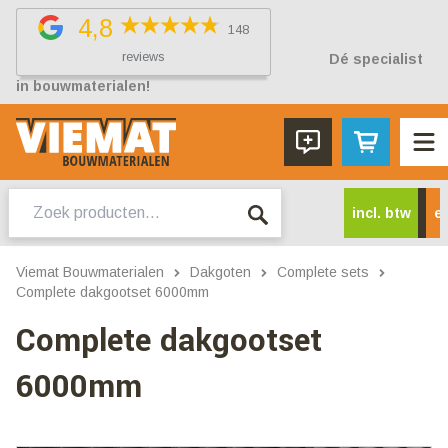
4,8
148
reviews
Dé specialist
in bouwmaterialen!
Zoeken
incl. btw
ex
naar:
Viemat Bouwmaterialen
Dakgoten
Complete sets
Complete dakgootset 6000mm
Complete dakgootset
6000mm