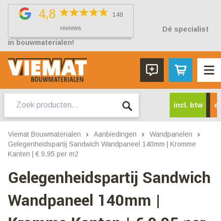
4,8
148
reviews
Dé specialist
in bouwmaterialen!
Zoeken
incl. btw
ex
naar:
Viemat Bouwmaterialen
Aanbiedingen
Wandpanelen
Gelegenheidspartij Sandwich Wandpaneel 140mm | Kromme
Kanten | € 9,95 per m2
Gelegenheidspartij Sandwich
Wandpaneel 140mm |