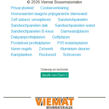
© 2026 Viemat Bouwmaterialen
Privacybeleid
Cookieverklaring
Voorwaarden laagste prijsgarantie damwand
Zelf asbest verwijderen
Sandwichpanelen
Sandwichpanelen dak
Sandwichpanelen wand
Sandwichpanelen B-keus
Damwandplaten
Dakpanprofielplaten
Golfplaten
Potdeksel profielplaten
PIR isolatieplaten
Vuren regels
Zetwerk
Aluminium deuren
Kantplanken
Rockwool
Schroeven
Ontwerp en techniek: