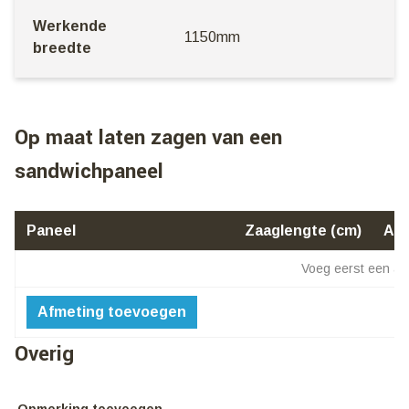
Werkende
1150mm
breedte
Op maat laten zagen van een
sandwichpaneel
Paneel
Zaaglengte (cm)
Aan
Voeg eerst een afm
Afmeting toevoegen
Overig
Opmerking toevoegen