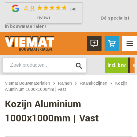
4,8
148
reviews
Dé specialist
in bouwmaterialen!
Zoeken
incl. btw
ex
naar:
Viemat Bouwmaterialen
Ramen
Raamkozijnen
Kozijn
Aluminium 1000x1000mm | Vast
Kozijn Aluminium
1000x1000mm | Vast