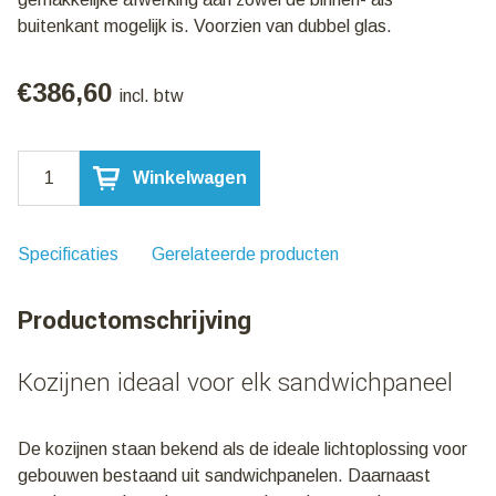
buitenkant mogelijk is. Voorzien van dubbel glas.
€
386,60
incl. btw
Kozijn
Winkelwagen
Aluminium
1000x1000mm
|
Vast
Specificaties
Gerelateerde producten
aantal
Productomschrijving
Kozijnen ideaal voor elk sandwichpaneel
De kozijnen staan bekend als de ideale lichtoplossing voor
gebouwen bestaand uit sandwichpanelen. Daarnaast