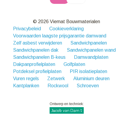
© 2026 Viemat Bouwmaterialen
Privacybeleid
Cookieverklaring
Voorwaarden laagste prijsgarantie damwand
Zelf asbest verwijderen
Sandwichpanelen
Sandwichpanelen dak
Sandwichpanelen wand
Sandwichpanelen B-keus
Damwandplaten
Dakpanprofielplaten
Golfplaten
Potdeksel profielplaten
PIR isolatieplaten
Vuren regels
Zetwerk
Aluminium deuren
Kantplanken
Rockwool
Schroeven
Ontwerp en techniek: