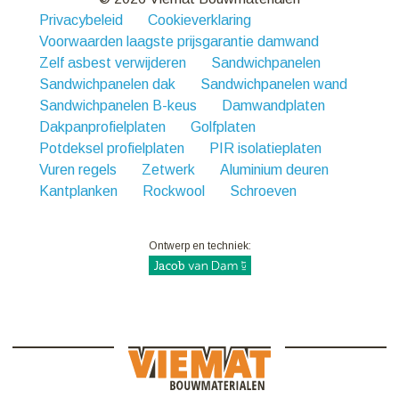
Privacybeleid
Cookieverklaring
Voorwaarden laagste prijsgarantie damwand
Zelf asbest verwijderen
Sandwichpanelen
Sandwichpanelen dak
Sandwichpanelen wand
Sandwichpanelen B-keus
Damwandplaten
Dakpanprofielplaten
Golfplaten
Potdeksel profielplaten
PIR isolatieplaten
Vuren regels
Zetwerk
Aluminium deuren
Kantplanken
Rockwool
Schroeven
Ontwerp en techniek: