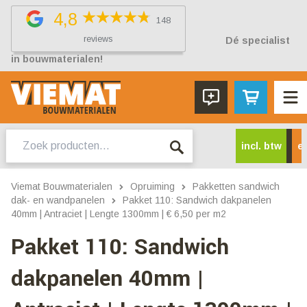
4,8
148
reviews
Dé specialist
in bouwmaterialen!
Zoeken
incl. btw
ex
naar:
Viemat Bouwmaterialen
Opruiming
Pakketten sandwich
dak- en wandpanelen
Pakket 110: Sandwich dakpanelen
40mm | Antraciet | Lengte 1300mm | € 6,50 per m2
Pakket 110: Sandwich
dakpanelen 40mm |