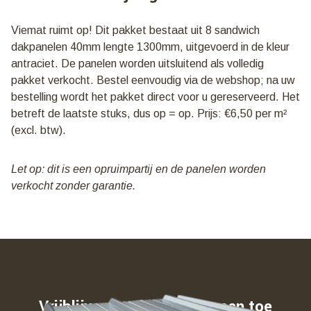
Lengte
1300mm
Viemat ruimt op! Dit pakket bestaat uit 8 sandwich
|
dakpanelen 40mm lengte 1300mm, uitgevoerd in de kleur
€
6,50
antraciet. De panelen worden uitsluitend als volledig
per
pakket verkocht. Bestel eenvoudig via de webshop; na uw
m2
bestelling wordt het pakket direct voor u gereserveerd. Het
aantal
betreft de laatste stuks, dus op = op. Prijs: €6,50 per m²
(excl. btw).
Let op: dit is een opruimpartij en de panelen worden
verkocht zonder garantie.
Vrijblijvend weten waar u aan toe