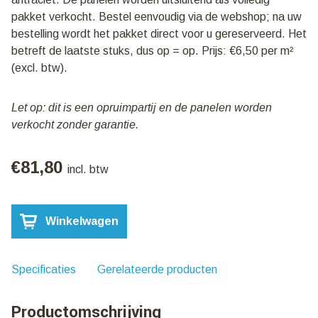
pakket verkocht. Bestel eenvoudig via de webshop; na uw
bestelling wordt het pakket direct voor u gereserveerd. Het
betreft de laatste stuks, dus op = op. Prijs: €6,50 per m²
(excl. btw).
Let op: dit is een opruimpartij en de panelen worden
verkocht zonder garantie.
€
81,80
incl. btw
Pakket
Winkelwagen
110:
Sandwich
dakpanelen
40mm
Specificaties
Gerelateerde producten
|
Antraciet
Productomschrijving
|