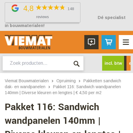
4,8
148
reviews
Dé specialist
in bouwmaterialen!
Zoeken
incl. btw
ex
naar:
Viemat Bouwmaterialen
Opruiming
Pakketten sandwich
dak- en wandpanelen
Pakket 116: Sandwich wandpanelen
140mm | Diverse kleuren en lengtes | € 4,50 per m2
Pakket 116: Sandwich
wandpanelen 140mm |