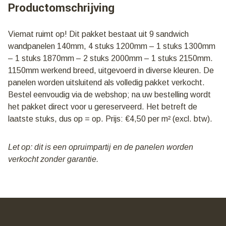
Productomschrijving
kleuren
en
lengtes
Viemat ruimt op! Dit pakket bestaat uit 9 sandwich
|
wandpanelen 140mm, 4 stuks 1200mm – 1 stuks 1300mm
€
4,50
– 1 stuks 1870mm – 2 stuks 2000mm – 1 stuks 2150mm.
per
1150mm werkend breed, uitgevoerd in diverse kleuren. De
m2
panelen worden uitsluitend als volledig pakket verkocht.
aantal
Bestel eenvoudig via de webshop; na uw bestelling wordt
het pakket direct voor u gereserveerd. Het betreft de
laatste stuks, dus op = op. Prijs: €4,50 per m² (excl. btw).
Let op: dit is een opruimpartij en de panelen worden
verkocht zonder garantie.