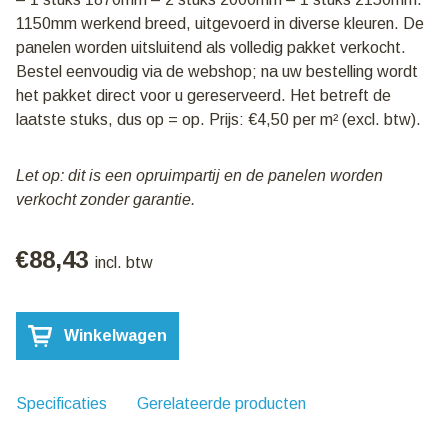
1150mm werkend breed, uitgevoerd in diverse kleuren. De
panelen worden uitsluitend als volledig pakket verkocht.
Bestel eenvoudig via de webshop; na uw bestelling wordt
het pakket direct voor u gereserveerd. Het betreft de
laatste stuks, dus op = op. Prijs: €4,50 per m² (excl. btw).
Let op: dit is een opruimpartij en de panelen worden
verkocht zonder garantie.
€
88,43
incl. btw
Pakket
Winkelwagen
116:
Sandwich
wandpanelen
140mm
Specificaties
Gerelateerde producten
|
Diverse