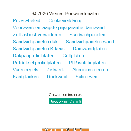
© 2026 Viemat Bouwmaterialen
Privacybeleid
Cookieverklaring
Voorwaarden laagste prijsgarantie damwand
Zelf asbest verwijderen
Sandwichpanelen
Sandwichpanelen dak
Sandwichpanelen wand
Sandwichpanelen B-keus
Damwandplaten
Dakpanprofielplaten
Golfplaten
Potdeksel profielplaten
PIR isolatieplaten
Vuren regels
Zetwerk
Aluminium deuren
Kantplanken
Rockwool
Schroeven
Ontwerp en techniek: