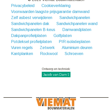
Privacybeleid
Cookieverklaring
Voorwaarden laagste prijsgarantie damwand
Zelf asbest verwijderen
Sandwichpanelen
Sandwichpanelen dak
Sandwichpanelen wand
Sandwichpanelen B-keus
Damwandplaten
Dakpanprofielplaten
Golfplaten
Potdeksel profielplaten
PIR isolatieplaten
Vuren regels
Zetwerk
Aluminium deuren
Kantplanken
Rockwool
Schroeven
Ontwerp en techniek: