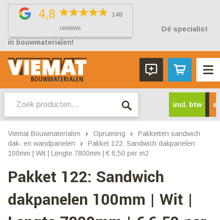
4,8
148
reviews
Dé specialist
in bouwmaterialen!
Zoeken
incl. btw
ex
naar:
Viemat Bouwmaterialen
Opruiming
Pakketten sandwich
dak- en wandpanelen
Pakket 122: Sandwich dakpanelen
100mm | Wit | Lengte 7800mm | € 6,50 per m2
Pakket 122: Sandwich
dakpanelen 100mm | Wit |