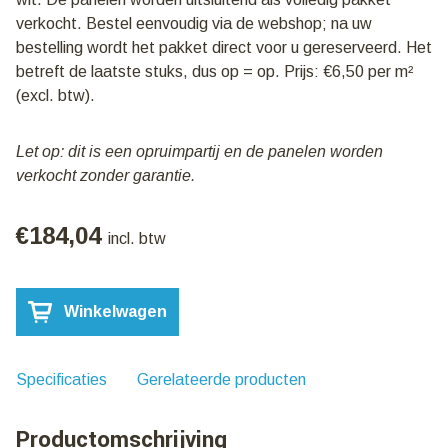
verkocht. Bestel eenvoudig via de webshop; na uw
bestelling wordt het pakket direct voor u gereserveerd. Het
betreft de laatste stuks, dus op = op. Prijs: €6,50 per m²
(excl. btw).
Let op: dit is een opruimpartij en de panelen worden
verkocht zonder garantie.
€
184,04
incl. btw
Pakket
Winkelwagen
122:
Sandwich
dakpanelen
100mm
Specificaties
Gerelateerde producten
|
Wit
Productomschrijving
|