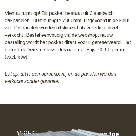
Lengte
7800mm
Viemat ruimt op! Dit pakket bestaat uit 3 sandwich
|
dakpanelen 100mm lengte 7800mm, uitgevoerd in de kleur
€
6,50
wit. De panelen worden uitsluitend als volledig pakket
per
verkocht. Bestel eenvoudig via de webshop; na uw
m2
bestelling wordt het pakket direct voor u gereserveerd. Het
aantal
betreft de laatste stuks, dus op = op. Prijs: €6,50 per m²
(excl. btw).
Let op: dit is een opruimpartij en de panelen worden
verkocht zonder garantie.
Vrijblijvend weten waar u aan toe