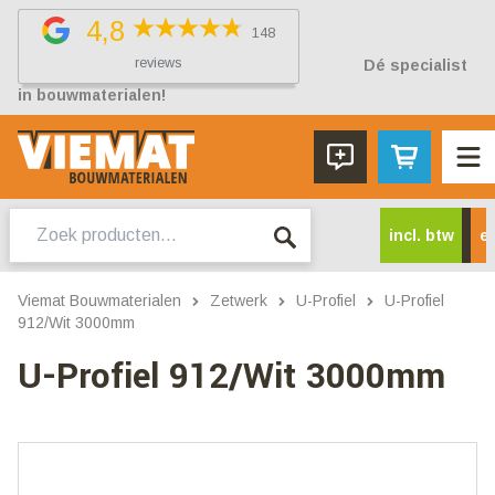
4,8
148
reviews
Dé specialist
in bouwmaterialen!
Zoeken
incl. btw
ex
naar:
Viemat Bouwmaterialen
Zetwerk
U-Profiel
U-Profiel
912/Wit 3000mm
U-Profiel 912/Wit 3000mm