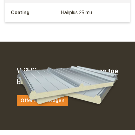
Coating
Hairplus 25 mu
Vrijblijvend weten waar u aan toe
bent…
Offerte aanvragen