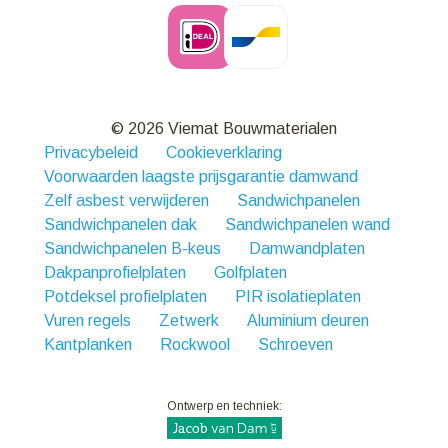
© 2026 Viemat Bouwmaterialen
Privacybeleid
Cookieverklaring
Voorwaarden laagste prijsgarantie damwand
Zelf asbest verwijderen
Sandwichpanelen
Sandwichpanelen dak
Sandwichpanelen wand
Sandwichpanelen B-keus
Damwandplaten
Dakpanprofielplaten
Golfplaten
Potdeksel profielplaten
PIR isolatieplaten
Vuren regels
Zetwerk
Aluminium deuren
Kantplanken
Rockwool
Schroeven
Ontwerp en techniek: