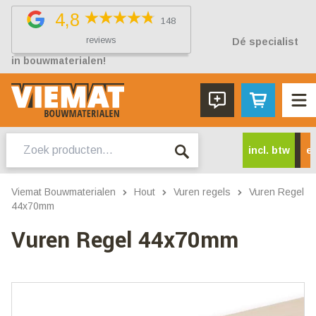
4,8
148
reviews
Dé specialist
in bouwmaterialen!
Zoeken
incl. btw
ex
naar:
Viemat Bouwmaterialen
Hout
Vuren regels
Vuren Regel
44x70mm
Vuren Regel 44x70mm