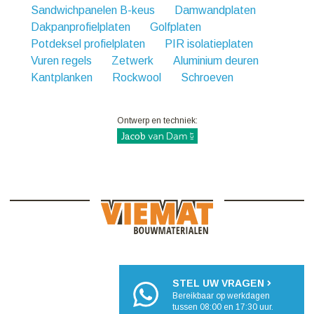
Sandwichpanelen B-keus
Damwandplaten
Dakpanprofielplaten
Golfplaten
Potdeksel profielplaten
PIR isolatieplaten
Vuren regels
Zetwerk
Aluminium deuren
Kantplanken
Rockwool
Schroeven
Ontwerp en techniek:
STEL UW VRAGEN
Bereikbaar op werkdagen
tussen 08:00 en 17:30 uur.