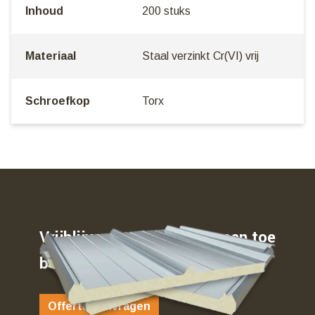
Inhoud
200 stuks
Materiaal
Staal verzinkt Cr(VI) vrij
Schroefkop
Torx
Vrijblijvend weten waar u aan toe
bent…
Offerte aanvragen