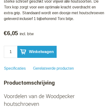
sterke schroef geschikt voor vrijwel alle houtsoorten. De
Torx kop zorgt voor een optimale kracht overdracht en
extra grip. Standaard wordt een doosje met houtschroeven
geleverd inclusief 1 bijbehorend Torx bitje.
€
6,05
incl. btw
Woodpecker
Winkelwagen
Universele
Houtschroef
Torx
3,5x40mm
Specificaties
Gerelateerde producten
|
200
Productomschrijving
stuks
aantal
Voordelen van de Woodpecker
houtschroeven