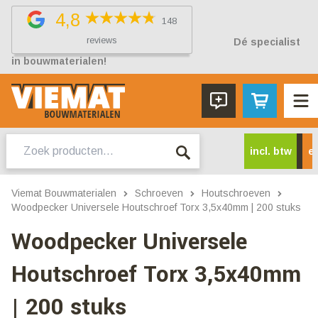
4,8
148
reviews
Dé specialist
in bouwmaterialen!
Zoeken
incl. btw
ex
naar:
Viemat Bouwmaterialen
Schroeven
Houtschroeven
Woodpecker Universele Houtschroef Torx 3,5x40mm | 200 stuks
Woodpecker Universele
Houtschroef Torx 3,5x40mm
| 200 stuks