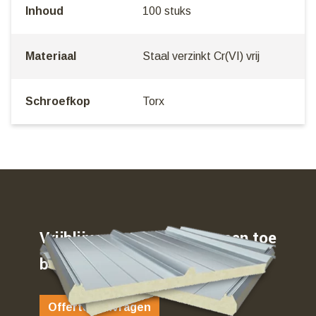
Inhoud
100 stuks
Materiaal
Staal verzinkt Cr(VI) vrij
Schroefkop
Torx
Vrijblijvend weten waar u aan toe
bent…
Offerte aanvragen