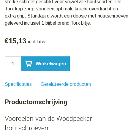
sterke schroef geschikt voor vrijwel alle houtsoorten. De
Torx kop zorgt voor een optimale kracht overdracht en
extra grip. Standaard wordt een doosje met houtschroeven
geleverd inclusief 1 bijbehorend Torx bitje.
€
15,13
incl. btw
Woodpecker
Winkelwagen
Universele
Houtschroef
Torx
6x100mm
Specificaties
Gerelateerde producten
|
100
Productomschrijving
stuks
aantal
Voordelen van de Woodpecker
houtschroeven