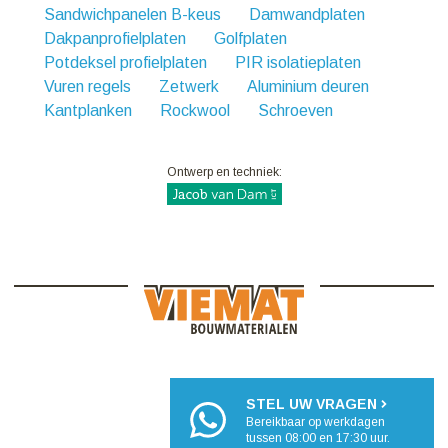
Sandwichpanelen B-keus
Damwandplaten
Dakpanprofielplaten
Golfplaten
Potdeksel profielplaten
PIR isolatieplaten
Vuren regels
Zetwerk
Aluminium deuren
Kantplanken
Rockwool
Schroeven
Ontwerp en techniek:
STEL UW VRAGEN
Bereikbaar op werkdagen
tussen 08:00 en 17:30 uur.