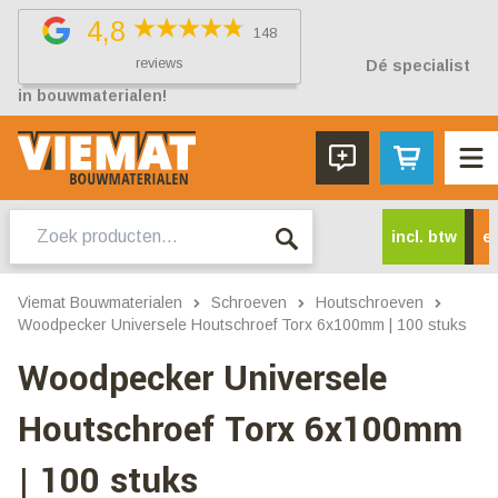
4,8
148
reviews
Dé specialist
in bouwmaterialen!
Zoeken
incl. btw
ex
naar:
Viemat Bouwmaterialen
Schroeven
Houtschroeven
Woodpecker Universele Houtschroef Torx 6x100mm | 100 stuks
Woodpecker Universele
Houtschroef Torx 6x100mm
| 100 stuks