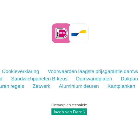
Cookieverklaring
Voorwaarden laagste prijsgarantie dam
d
Sandwichpanelen B-keus
Damwandplaten
Dakpanp
uren regels
Zetwerk
Aluminium deuren
Kantplanken
Ontwerp en techniek: