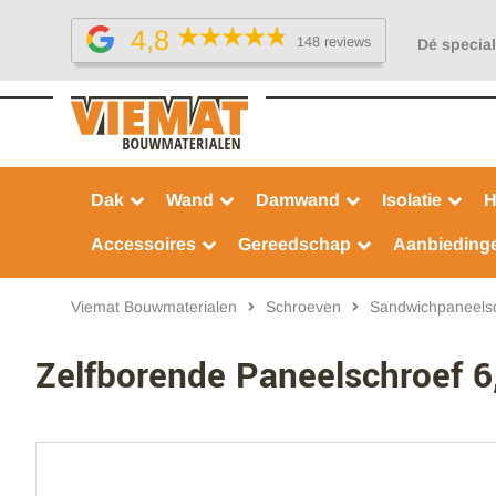
4,8
148 reviews
Dé special
Dak
Wand
Damwand
Isolatie
H
Accessoires
Gereedschap
Aanbieding
Viemat Bouwmaterialen
Schroeven
Sandwichpaneels
Zelfborende Paneelschroef 