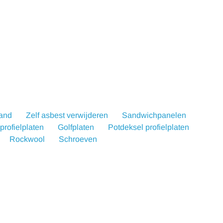
wand
Zelf asbest verwijderen
Sandwichpanelen
rofielplaten
Golfplaten
Potdeksel profielplaten
Rockwool
Schroeven