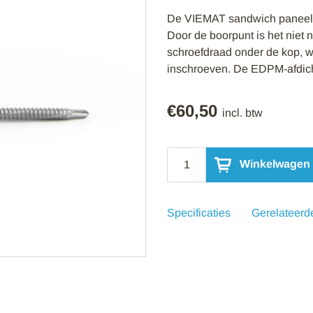
De VIEMAT sandwich paneelsc
Door de boorpunt is het niet 
schroefdraad onder de kop, w
inschroeven. De EDPM-afdicht
€
60,50
incl. btw
Zelfborende
Winkelwagen
Paneelschroef
6,3x135mm
|
Verzinkt
Specificaties
Gerelateerd
RAL6007
Groen
|
100
stuks
aantal