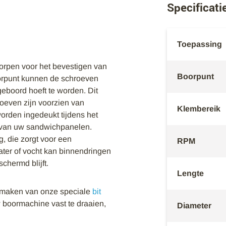
Specificati
Toepassing
rpen voor het bevestigen van
Boorpunt
orpunt kunnen de schroeven
geboord hoeft te worden. Dit
roeven zijn voorzien van
Klembereik
orden ingedeukt tijdens het
g van uw sandwichpanelen.
 die zorgt voor een
RPM
ater of vocht kan binnendringen
chermd blijft.
Lengte
k maken van onze speciale
bit
 boormachine vast te draaien,
Diameter