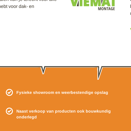
hebt voor dak- en
Fysieke showroom en weerbestendige opslag
Naast verkoop van producten ook bouwkundig
onderlegd