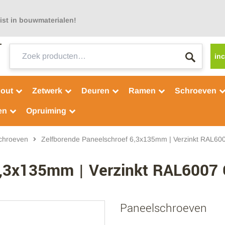
ist in bouwmaterialen!
Zoeken
inc
naar:
out
Zetwerk
Deuren
Ramen
Schroeven
en
Opruiming
chroeven
Zelfborende Paneelschroef 6,3x135mm | Verzinkt RAL600
6,3x135mm | Verzinkt RAL6007 
Paneelschroeven