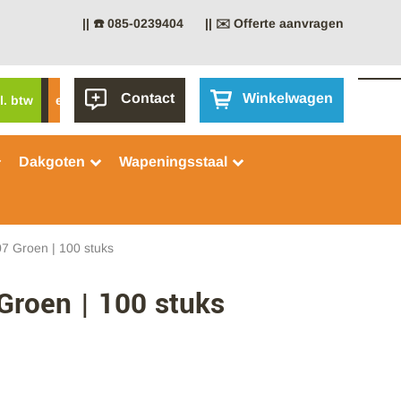
|| ☎️ 085-0239404
|| ✉️ Offerte aanvragen
Contact
Winkelwagen
l. btw
excl. btw
Dakgoten
Wapeningsstaal
7 Groen | 100 stuks
Groen | 100 stuks