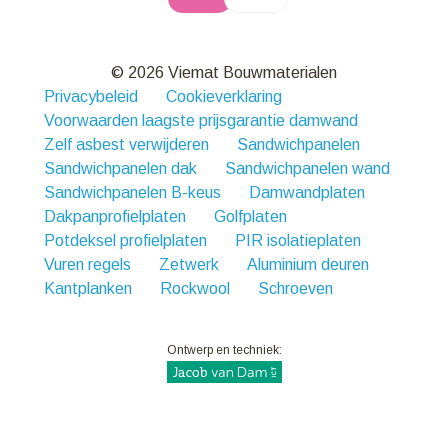
© 2026 Viemat Bouwmaterialen
Privacybeleid
Cookieverklaring
Voorwaarden laagste prijsgarantie damwand
Zelf asbest verwijderen
Sandwichpanelen
Sandwichpanelen dak
Sandwichpanelen wand
Sandwichpanelen B-keus
Damwandplaten
Dakpanprofielplaten
Golfplaten
Potdeksel profielplaten
PIR isolatieplaten
Vuren regels
Zetwerk
Aluminium deuren
Kantplanken
Rockwool
Schroeven
Ontwerp en techniek: