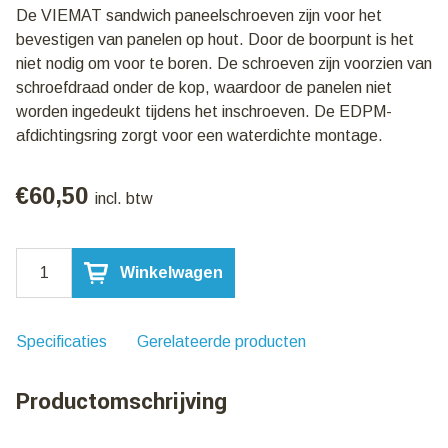
De VIEMAT sandwich paneelschroeven zijn voor het
bevestigen van panelen op hout. Door de boorpunt is het
niet nodig om voor te boren. De schroeven zijn voorzien van
schroefdraad onder de kop, waardoor de panelen niet
worden ingedeukt tijdens het inschroeven. De EDPM-
afdichtingsring zorgt voor een waterdichte montage.
€
60,50
incl. btw
Zelfborende
Winkelwagen
Paneelschroef
6,3x135mm
|
Verzinkt
Specificaties
Gerelateerde producten
RAL7016
Antraciet
Productomschrijving
|
100
stuks