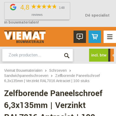
4,8
148
reviews
Dé specialist
in bouwmaterialen!
Zoeken
incl. btw
ex
naar:
Viemat Bouwmaterialen
Schroeven
Sandwichpaneelschroeven
Zelfborende Paneelschroef
6,3x135mm | Verzinkt RAL7016 Antraciet | 100 stuks
Zelfborende Paneelschroef
6,3x135mm | Verzinkt