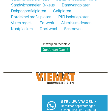
Sandwichpanelen B-keus
Damwandplaten
Dakpanprofielplaten
Golfplaten
Potdeksel profielplaten
PIR isolatieplaten
Vuren regels
Zetwerk
Aluminium deuren
Kantplanken
Rockwool
Schroeven
Ontwerp en techniek:
STEL UW VRAGEN
Bereikbaar op werkdagen
tussen 08:00 en 17:30 uur.