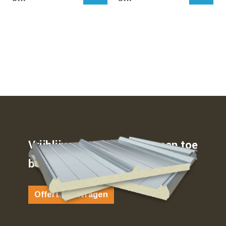
Vrijblijvend weten waar u aan toe
bent…
Offerte aanvragen