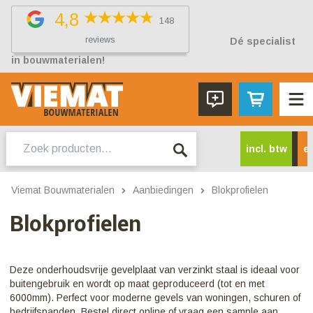
4,8
148
reviews
Dé specialist
in bouwmaterialen!
Zoeken
incl. btw
ex
naar:
Viemat Bouwmaterialen
Aanbiedingen
Blokprofielen
Blokprofielen
Deze onderhoudsvrije gevelplaat van verzinkt staal is ideaal voor
buitengebruik en wordt op maat geproduceerd (tot en met
6000mm). Perfect voor moderne gevels van woningen, schuren of
bedrijfspanden. Bestel direct online of vraag een sample aan.