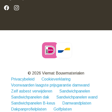
© 2026 Viemat Bouwmaterialen
Privacybeleid
Cookieverklaring
Voorwaarden laagste prijsgarantie damwand
Zelf asbest verwijderen
Sandwichpanelen
Sandwichpanelen dak
Sandwichpanelen wand
Sandwichpanelen B-keus
Damwandplaten
Dakpanprofielplaten
Golfplaten