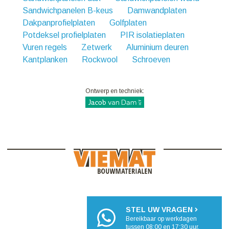
Sandwichpanelen B-keus
Damwandplaten
Dakpanprofielplaten
Golfplaten
Potdeksel profielplaten
PIR isolatieplaten
Vuren regels
Zetwerk
Aluminium deuren
Kantplanken
Rockwool
Schroeven
Ontwerp en techniek:
STEL UW VRAGEN
Bereikbaar op werkdagen
tussen 08:00 en 17:30 uur.