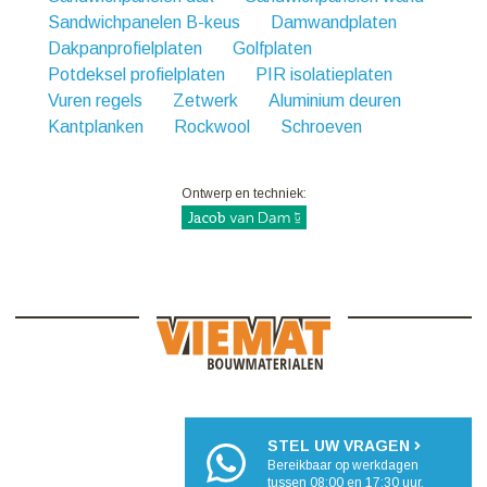
Sandwichpanelen B-keus
Damwandplaten
Dakpanprofielplaten
Golfplaten
Potdeksel profielplaten
PIR isolatieplaten
Vuren regels
Zetwerk
Aluminium deuren
Kantplanken
Rockwool
Schroeven
Ontwerp en techniek:
STEL UW VRAGEN
Bereikbaar op werkdagen
tussen 08:00 en 17:30 uur.