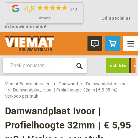
4,8
148
reviews
Dé specialist
in bouwmaterialen!
Zoeken
incl. btw
ex
naar:
Viemat Bouwmaterialen
Damwand
Damwandplaten ivoor
Damwandplaat Ivoor | Profielhoogte 32mm | € 5,95 m2 |
Verkoop per stuk
Damwandplaat Ivoor |
Profielhoogte 32mm | € 5,95