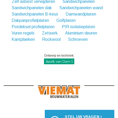
Zelf asbest verwijderen
Sandwichpanelen
Sandwichpanelen dak
Sandwichpanelen wand
Sandwichpanelen B-keus
Damwandplaten
Dakpanprofielplaten
Golfplaten
Potdeksel profielplaten
PIR isolatieplaten
Vuren regels
Zetwerk
Aluminium deuren
Kantplanken
Rockwool
Schroeven
Ontwerp en techniek:
STEL UW VRAGEN