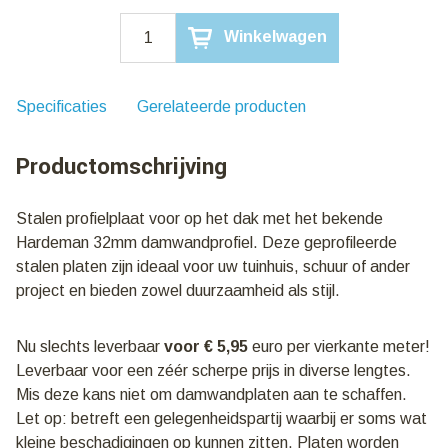
Damwandplaat
Winkelwagen
Ivoor
|
Profielhoogte
32mm
Specificaties
Gerelateerde producten
|
€
Productomschrijving
5,95
m2
|
Stalen profielplaat voor op het dak met het bekende
Verkoop
Hardeman 32mm damwandprofiel. Deze geprofileerde
per
stuk
stalen platen zijn ideaal voor uw tuinhuis, schuur of ander
aantal
project en bieden zowel duurzaamheid als stijl.
Nu slechts leverbaar
voor € 5,95
euro per vierkante meter!
Leverbaar voor een zéér scherpe prijs in diverse lengtes.
Mis deze kans niet om damwandplaten aan te schaffen.
Let op: betreft een gelegenheidspartij waarbij er soms wat
kleine beschadigingen op kunnen zitten. Platen worden