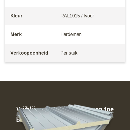
Kleur
RAL1015 / Ivoor
Merk
Hardeman
Verkoopeenheid
Per stuk
Vrijblijvend weten waar u aan toe
bent…