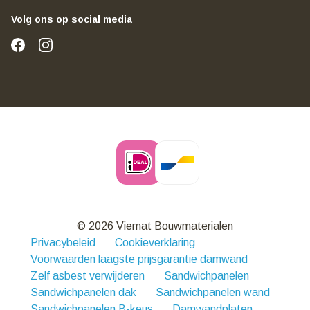
Volg ons op social media
© 2026 Viemat Bouwmaterialen
Privacybeleid
Cookieverklaring
Voorwaarden laagste prijsgarantie damwand
Zelf asbest verwijderen
Sandwichpanelen
Sandwichpanelen dak
Sandwichpanelen wand
Sandwichpanelen B-keus
Damwandplaten