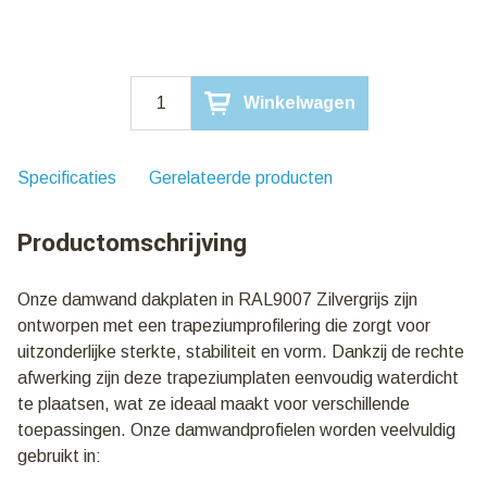
Gelegenheidspartij!
Winkelwagen
Damwandplaat
RAL9007
Zilvergrijs
|
Specificaties
Gerelateerde producten
Profielhoogte
20mm
Productomschrijving
|
vanaf
€
Onze damwand dakplaten in RAL9007 Zilvergrijs zijn
6,95
ontworpen met een trapeziumprofilering die zorgt voor
m2
aantal
uitzonderlijke sterkte, stabiliteit en vorm. Dankzij de rechte
afwerking zijn deze trapeziumplaten eenvoudig waterdicht
te plaatsen, wat ze ideaal maakt voor verschillende
toepassingen. Onze damwandprofielen worden veelvuldig
gebruikt in: