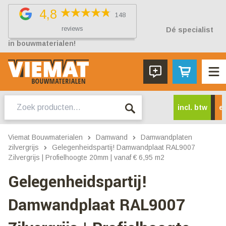
4,8
148
reviews
Dé specialist
in bouwmaterialen!
Zoeken
incl. btw
ex
naar:
Viemat Bouwmaterialen
Damwand
Damwandplaten
zilvergrijs
Gelegenheidspartij! Damwandplaat RAL9007
Zilvergrijs | Profielhoogte 20mm | vanaf € 6,95 m2
Gelegenheidspartij!
Damwandplaat RAL9007