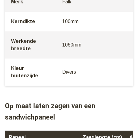
Merk
Falk
Kerndikte
100mm
Werkende
1060mm
breedte
Kleur
Divers
buitenzijde
Op maat laten zagen van een
sandwichpaneel
Paneel
Zaaglengte (cm)
Aan