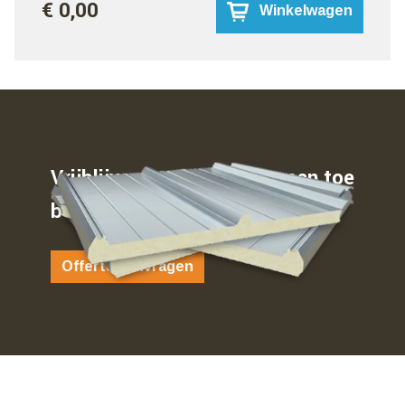
€ 0,00
Winkelwagen
Vrijblijvend weten waar u aan toe
bent…
Offerte aanvragen