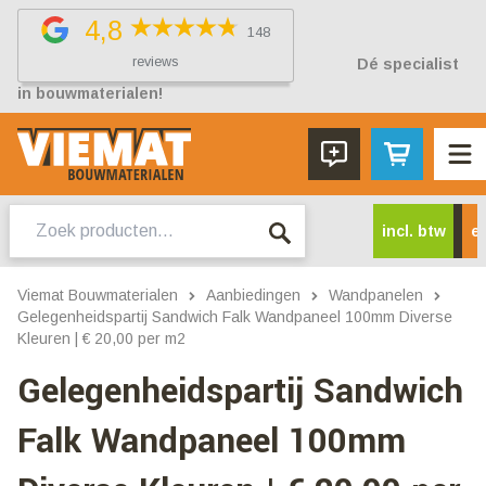
4,8
148
reviews
Dé specialist
in bouwmaterialen!
Zoeken
incl. btw
ex
naar:
Viemat Bouwmaterialen
Aanbiedingen
Wandpanelen
Gelegenheidspartij Sandwich Falk Wandpaneel 100mm Diverse
Kleuren | € 20,00 per m2
Gelegenheidspartij Sandwich
Falk Wandpaneel 100mm