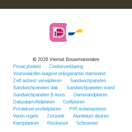
© 2026 Viemat Bouwmaterialen
Privacybeleid
Cookieverklaring
Voorwaarden laagste prijsgarantie damwand
Zelf asbest verwijderen
Sandwichpanelen
Sandwichpanelen dak
Sandwichpanelen wand
Sandwichpanelen B-keus
Damwandplaten
Dakpanprofielplaten
Golfplaten
Potdeksel profielplaten
PIR isolatieplaten
Vuren regels
Zetwerk
Aluminium deuren
Kantplanken
Rockwool
Schroeven