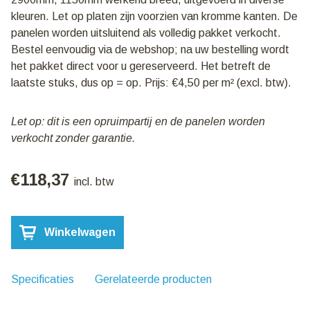
kleuren. Let op platen zijn voorzien van kromme kanten. De
panelen worden uitsluitend als volledig pakket verkocht.
Bestel eenvoudig via de webshop; na uw bestelling wordt
het pakket direct voor u gereserveerd. Het betreft de
laatste stuks, dus op = op. Prijs: €4,50 per m² (excl. btw).
Let op: dit is een opruimpartij en de panelen worden
verkocht zonder garantie.
€
118,37
incl. btw
Pakket
Winkelwagen
113:
Sandwich
wandpanelen
100mm
Specificaties
Gerelateerde producten
|
Diverse