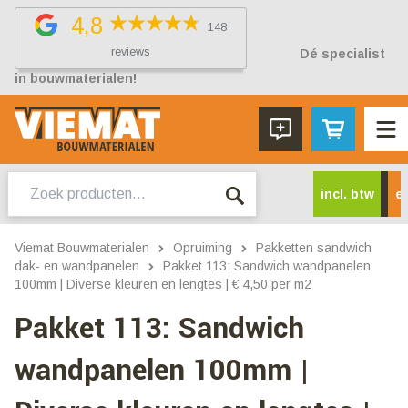
4,8
148
reviews
Dé specialist
in bouwmaterialen!
Zoeken
incl. btw
ex
naar:
Viemat Bouwmaterialen
Opruiming
Pakketten sandwich
dak- en wandpanelen
Pakket 113: Sandwich wandpanelen
100mm | Diverse kleuren en lengtes | € 4,50 per m2
Pakket 113: Sandwich
wandpanelen 100mm |