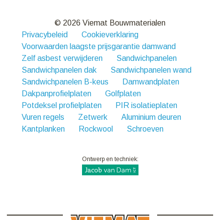
© 2026 Viemat Bouwmaterialen
Privacybeleid
Cookieverklaring
Voorwaarden laagste prijsgarantie damwand
Zelf asbest verwijderen
Sandwichpanelen
Sandwichpanelen dak
Sandwichpanelen wand
Sandwichpanelen B-keus
Damwandplaten
Dakpanprofielplaten
Golfplaten
Potdeksel profielplaten
PIR isolatieplaten
Vuren regels
Zetwerk
Aluminium deuren
Kantplanken
Rockwool
Schroeven
Ontwerp en techniek: