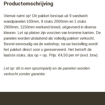
Productomschrijving
kleuren
en
lengtes
Viemat ruimt op! Dit pakket bestaat uit 9 sandwich
|
wandpanelen 100mm, 8 stuks 2000mm en 1 stuks
€
4,50
2900mm, 1150mm werkend breed, uitgevoerd in diverse
per
kleuren. Let op platen zijn voorzien van kromme kanten. De
m2
panelen worden uitsluitend als volledig pakket verkocht.
aantal
Bestel eenvoudig via de webshop; na uw bestelling wordt
het pakket direct voor u gereserveerd. Het betreft de
laatste stuks, dus op = op. Prijs: €4,50 per m² (excl. btw).
Let op: dit is een opruimpartij en de panelen worden
verkocht zonder garantie.