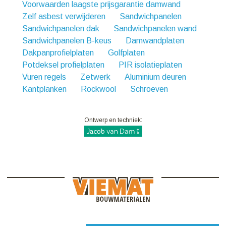
Voorwaarden laagste prijsgarantie damwand
Zelf asbest verwijderen
Sandwichpanelen
Sandwichpanelen dak
Sandwichpanelen wand
Sandwichpanelen B-keus
Damwandplaten
Dakpanprofielplaten
Golfplaten
Potdeksel profielplaten
PIR isolatieplaten
Vuren regels
Zetwerk
Aluminium deuren
Kantplanken
Rockwool
Schroeven
Ontwerp en techniek: