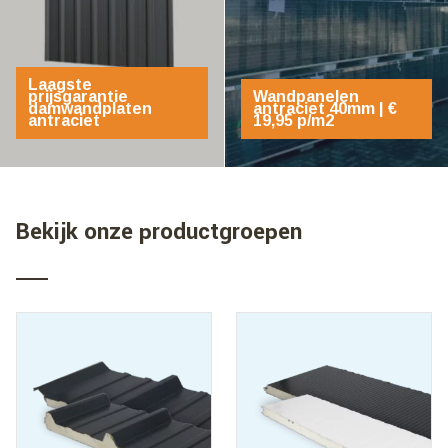
Laagste
prijsgarantie
Wandpanelen
damwandplaten
antraciet 40mm | €
antraciet
19,95 p/m2
Bekijk onze productgroepen