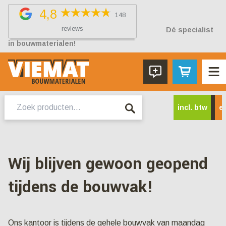
4,8
148
reviews
Dé specialist
in bouwmaterialen!
Zoeken
incl. btw
ex
naar:
Wij blijven gewoon geopend
tijdens de bouwvak!
Ons kantoor is tijdens de gehele bouwvak van maandag